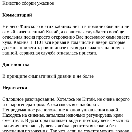
Качество сборки ужасное
Комментарий
Ни чего Финского в этих кабинах нет и в помине обычный не
самый качественный Китай, а сервисная служба это вообще
отдельная песня просто откровенно Вас посылают сами знаете
куда. Кабина Т-1101 вся кривая в том числе и двери которые
должны прилегать ровно иначе вся вода окажется на полу в
ванной, сервисная служба отказалась приехать
Достоинства
В принципе симпатичный дизайн и не более
Недостатки
Сплошное разочарование. Хотелось не Китай, не очень дорого
и с парогенератором. А оказалось все наоборот.
Непродуманное расположение кранов управления водой.
Находясь на сиденье, затылком невольно регулируешь кран
смесителя. В дозаторы попадает вода и поэтому весь смысл их
наличия потерян. Душевая лейка крепится высоко и без
изменения положения. Так что, если не хочется мочить голову,