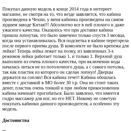
Покупал данную модель в конце 2014 года в интернет
магазине, не смотря на то, что везде заявляется, что кабина
произведена в Чехии, у меня кабинка произведена на самом
худшем заводе Китая!!! Абсолютно все в ней плохого и даже
ужасного качества. Оказалось что при доставке кабина
пришла лопнутая, это было замечено только спустя 3 месяца,
когда она устанавливалась. Вся подсветка в кабине перегорела
после первого приема душа. В комплекте не было крепежа для
лейки! Теперь лейка лежит на полку, из заявленных 3-х
режимов лейки работает только 1, и только 1. Верхний душ
выполнен из очень плохого качества, при включении вода
началась литься не из потолочного душа, а с самого потолка,
так как пластик из которого он сделан лопнул! Дверцы
держатся на соплях! Вся кабина течет! Кабина обошлась
вместе с доставкой в МО более 30 т.р. Она не стоит таких
денег, пластик очень тонкий и при любом прикосновении
кабина начинает прогибаться. Было заявлено, что имеется
гидро массажер для ног, но его НЕТ. Никому не советую
покупать кабинки данного производителя, а особенно эту
модель.
Достоинства