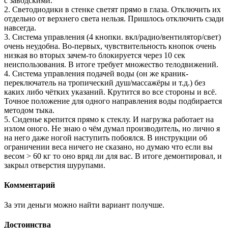
с заводскими.
2. Светодиодики в стенке светят прямо в глаза. Отключить их
отдельно от верхнего света нельзя. Пришлось отключить сзади
навсегда.
3. Система управления (4 кнопки. вкл/радио/вентилятор/свет)
очень неудобна. Во-первых, чувствительность кнопок очень
низкая во вторых зачем-то блокируется через 10 сек
неиспользования. В итоге требует множество телодвижений.
4. Система управления подачей воды (он же краник-
переключатель на тропический душ/массажёры и т.д.) без
каких либо чётких указаний. Крутится во все стороны и всё.
Точное положение для одного направления воды подбирается
методом тыка.
5. Сиденье крепится прямо к стеклу. И нагрузка работает на
излом оного. Не знаю о чём думал производитель, но лично я
на него даже ногой наступить побоялся. В инструкции об
ограничении веса ничего не сказано, но думаю что если вы
весом > 60 кг то оно вряд ли для вас. В итоге демонтировал, и
закрыл отверстия шурупами.
Комментарий
За эти деньги можно найти вариант получше.
Достоинства