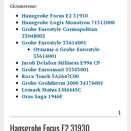
Оглавление:
Hansgrohe Focus E2 31930
Hansgrohe Logis Monotrou 71312000
Grohe Eurostyle Cosmopolitan
23048002
Grohe Eurostyle 33614001
Отзывы о Grohe Eurostyle
33614001
Jacob Delafon Stillness E994 CP
Grohe Eurosmart 33303001
Roca Touch 5A2647C00
Grohe Grohtherm 2000 34176001
Lemark Status LM4445C
Oras Saga 1946F
1
Hansgrohe Focus E2 31930