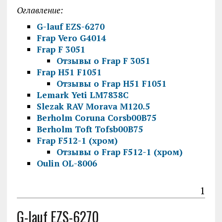
Оглавление:
G-lauf EZS-6270
Frap Vero G4014
Frap F 3051
Отзывы о Frap F 3051
Frap H51 F1051
Отзывы о Frap H51 F1051
Lemark Yeti LM7838C
Slezak RAV Morava M120.5
Berholm Coruna Corsb00B75
Berholm Toft Tofsb00B75
Frap F512-1 (хром)
Отзывы о Frap F512-1 (хром)
Oulin OL-8006
1
G-lauf EZS-6270