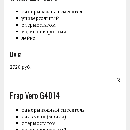
однорычажный смеситель
универсальный
с термостатом
излив поворотный
лейка
Цена
2720 руб.
2
Frap Vero G4014
однорычажный смеситель
для кухни (мойки)
с термостатом
излив поворотный