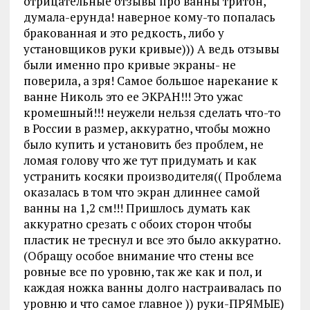
отрицательные отзывы про ванны тритон,
думала-ерунда! наверное кому-то попалась
бракованная и это редкость, либо у
установщиков руки кривые))) А ведь отзывы
были именно про кривые экраны- не
поверила, а зря! Самое большое нарекание к
ванне Николь это ее ЭКРАН!!! Это ужас
кромешный!!! неужели нельзя сделать что-то
в России в размер, аккуратно, чтобы можно
было купить и установить без проблем, не
ломая голову что же тут придумать и как
устранить косяки производителя(( Проблема
оказалась в том что экран длиннее самой
ванны на 1,2 см!!! Пришлось думать как
аккуратно срезать с обоих сторон чтобы
пластик не треснул и все это было аккуратно.
(Обращу особое внимание что стены все
ровные все по уровню, так же как и пол, и
каждая ножка ванны долго настраивалась по
уровню и что самое главное )) руки-ПРЯМЫЕ)