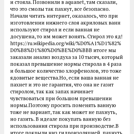
и стояла. Позвонили в aquanet, там сказали,
что это смолы так пахнут, все безопасно.
Начали читать интернет, оказалось, что при
изготовлении нижнего слоя акриловых ванн
используют стирол и если ванная не
досушена, то им может вонять. Стирол это яд!
https://ru.wikipedia.org/wiki/%D0%A1%D1%82%
D0%B8%D1%80%D0%BE%D0%BBВ итоге мы
заказали анализ воздуха за 10 тысяч, который
показал превышение нормы стирола в 4 раза
и большое количество хлорфенолов, это тоже
ядовитые вещества.Но, если ваша ванная не
пахнет и это не гарантия, что она не газит
стиролом, так как запах начинает
чувствоваться при большом превышении
нормы.Поэтому просить поменять ванную
тоже не вариант, так как может не пахнуть,
но газить. В идеале покупать ванную без
использования стирола при производстве.В
итоге покрыли низ гидроизоляцией, пахнуть